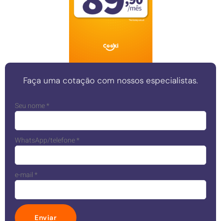
Faça uma cotação com nossos especialistas.
Seu nome
*
WhatsApp/telefone
*
e-mail
*
Enviar