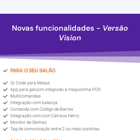
Novas funcionalidades -
Versão
Vision
PARA O SEU SALÃO
Qr Code para Mesas
App para garçom integrado a maquininha POS
Multicomandas
Integração com balança
Comanda com Código de Barras
Integração com com Catraca Henry
Monitor de Senhas
Tag de comunicação entre 2 ou mais cozinhas