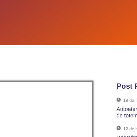
Post 
19 de 
Autoate
de tote
12 de 