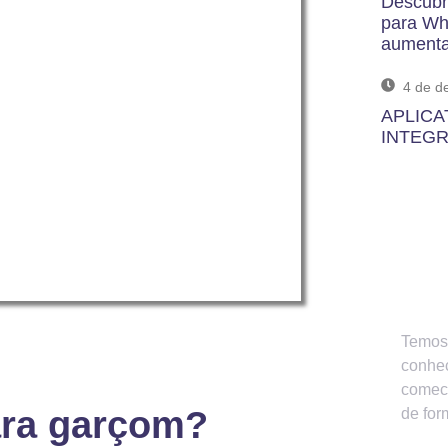
Descubr
para Wh
aumenta
4 de d
APLICA
INTEGR
Que
Neg
Temos 
conhe
comece
ara garçom?
de for