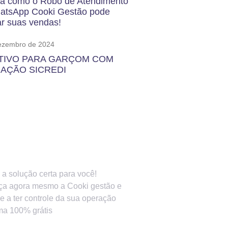
a como o Robô de Atendimento
atsApp Cooki Gestão pode
r suas vendas!
ezembro de 2024
TIVO PARA GARÇOM COM
AÇÃO SICREDI
r Crescer O Seu
ócio?
a solução certa para você!
ça agora mesmo a Cooki gestão e
 a ter controle da sua operação
ma 100% grátis