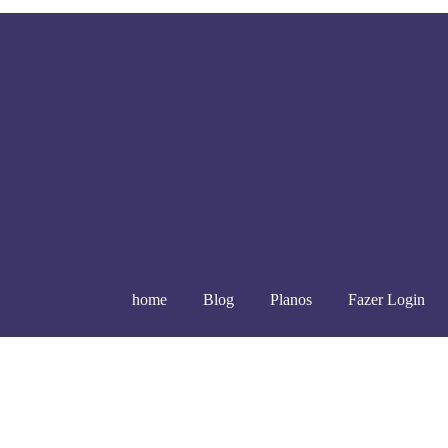
home
Blog
Planos
Fazer Login
um Sistema Híbrido Pode Transformar seu Bar ou Restaurante